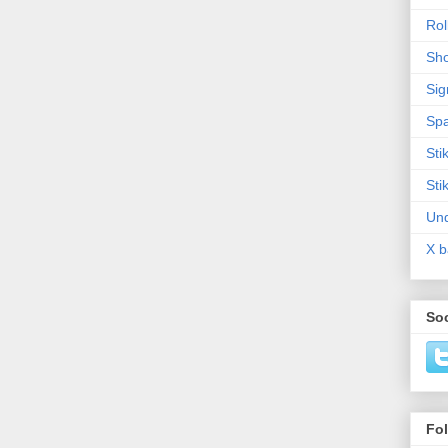
Rol
Sho
Sig
Sp
Sti
Sti
Un
X b
Soc
Fo