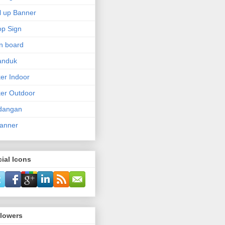
l up Banner
p Sign
n board
anduk
ker Indoor
ker Outdoor
dangan
anner
ial Icons
llowers