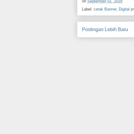
on
September 01, 2018
Label:
cetak Banner
,
Digital p
Postingan Lebih Baru