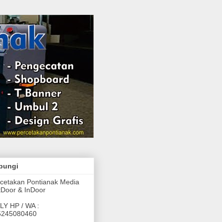
bungi
cetakan Pontianak Media
Door & InDoor
LY HP / WA :
5245080460