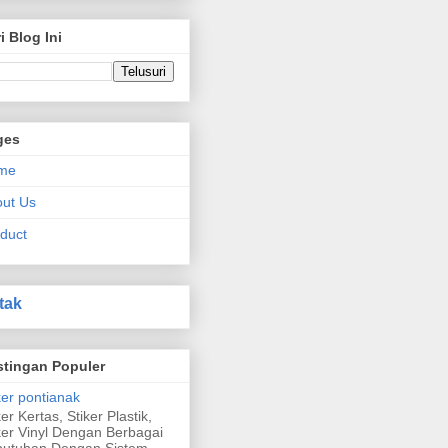
i Blog Ini
ges
me
ut Us
duct
tak
stingan Populer
ker pontianak
ker Kertas, Stiker Plastik,
ker Vinyl Dengan Berbagai