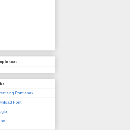
ple text
nks
ertising Pontianak
wnload Font
ogle
hoo