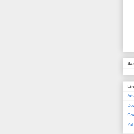
Sam
Li
Adv
Do
Go
Ya