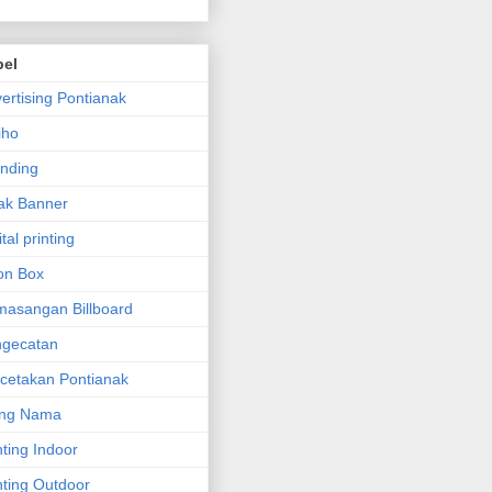
bel
ertising Pontianak
iho
nding
ak Banner
ital printing
on Box
asangan Billboard
ngecatan
cetakan Pontianak
ang Nama
nting Indoor
nting Outdoor