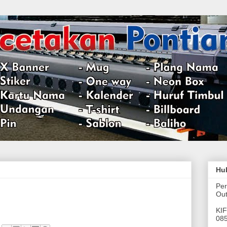
Hu
Per
Out
KIF
08