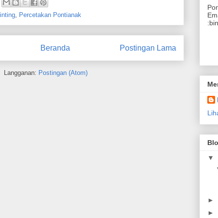
Pon
rinting
,
Percetakan Pontianak
Ema
:bi
Beranda
Postingan Lama
Langganan:
Postingan (Atom)
Me
Lih
Blo
▼
►
►