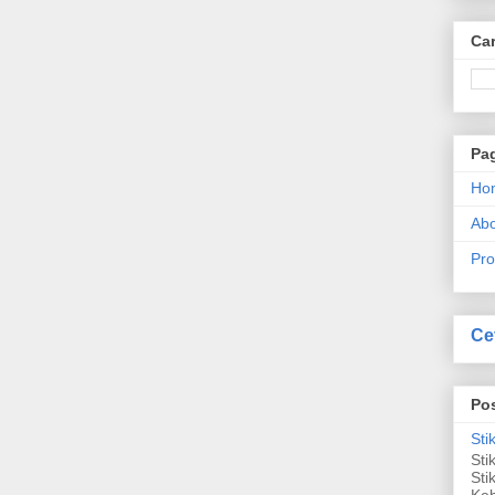
Car
Pa
Ho
Abo
Pro
Ce
Po
Sti
Sti
Sti