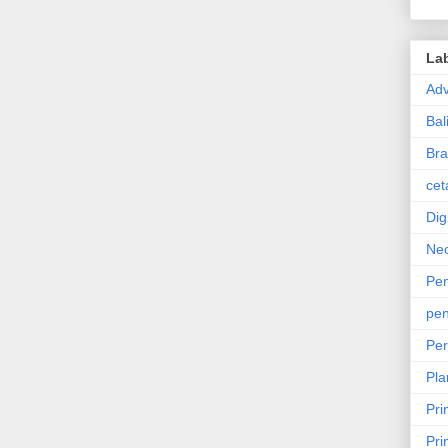
La
Adv
Bal
Bra
cet
Dig
Ne
Pem
pe
Per
Pl
Pri
Pri